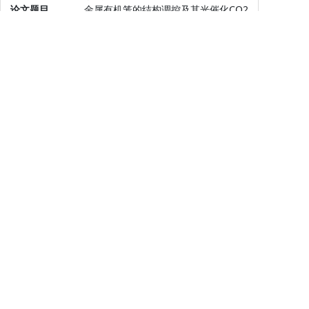
论文题目
金属有机笼的结构调控及其光催化CO2
还原性能研究
答辩日期
2026年5月28日
答辩时间
12:00
答辩地点
化学学院第三教室
操作
详细
学院（部）名称
化学学院
学生姓名
谢明超
研究生类型
学术硕士
专业名称
无机化学
导师姓名
赵亮
论文题目
二维酞菁基共价有机框架的设计合成及
其光还原CO2性能研究
答辩日期
2026年5月28日
答辩时间
11:40
答辩地点
化学学院第三教室
操作
详细
学院（部）名称
化学学院