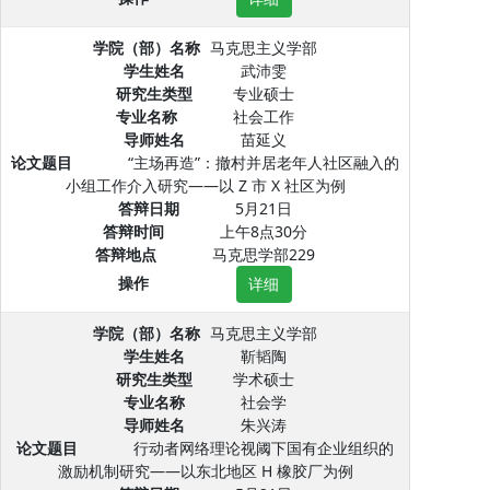
学院（部）名称
马克思主义学部
学生姓名
武沛雯
研究生类型
专业硕士
专业名称
社会工作
导师姓名
苗延义
论文题目
“主场再造”：撤村并居老年人社区融入的
小组工作介入研究——以 Z 市 X 社区为例
答辩日期
5月21日
答辩时间
上午8点30分
答辩地点
马克思学部229
操作
详细
学院（部）名称
马克思主义学部
学生姓名
靳韬陶
研究生类型
学术硕士
专业名称
社会学
导师姓名
朱兴涛
论文题目
行动者网络理论视阈下国有企业组织的
激励机制研究——以东北地区 H 橡胶厂为例